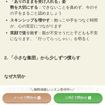
「ありのままを受け入れる」姿
勢を大切にする
：できないことを責めず、今のそ
の子をまるごと認めましょう
スキンシップを増やす
：抱っこや手をつなぐ時間
が、心の安定につながります
笑顔で送り出す
：親が不安そうだと子どもも不安
になります。「行ってらっしゃい」を明るく
2. 「小さな集団」から少しずつ慣らす
なぜ大切か
いきなり大人数の輪に入るのは、集団が苦手な子にと
＼無料体験レッスン受付中♪／
ってハードルが高いものです。
少人数・短時間の場か
メールで問合せ
LINEで問合せ
ら段階的に
慣れていくほうが、安心して集団に向き合