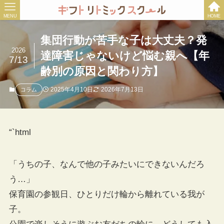
MENU
HOME
集団行動が苦手な子は大丈夫？発
2026
達障害じゃないけど悩む親へ【年
7/13
齢別の原因と関わり方】
2025年4月10日
2026年7月13日
コラム
“`html
「うちの子、なんで他の子みたいにできないんだろ
う…」
保育園の参観日、ひとりだけ輪から離れている我が
子。