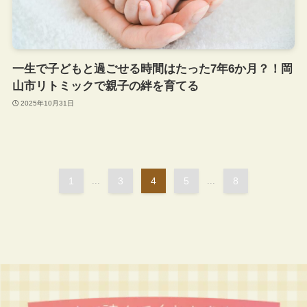
一生で子どもと過ごせる時間はたった7年6か月？！岡
山市リトミックで親子の絆を育てる
2025年10月31日
1
...
3
4
5
...
8